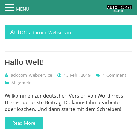
MENU
Skip
to
content
Autor:
adocom_Webservice
Hallo Welt!
adocom_Webservice
13 Feb , 2019
1 Comment
Allgemein
Willkommen zur deutschen Version von WordPress.
Dies ist der erste Beitrag. Du kannst ihn bearbeiten
oder löschen. Und dann starte mit dem Schreiben!
Read More